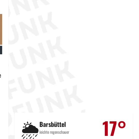
e
17°
🌦️
Barsbüttel
leichte regenschauer