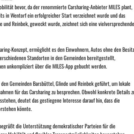
obilität bevor, da der renommierte Carsharing-Anbieter MILES plant,
s in Wentorf ein erfolgreicher Start verzeichnet wurde und das
de und Reinbek, geweckt wurde, zeichnet sich eine vielversprechend
sharing-Konzept, ermöglicht es den Einwohnern, Autos ohne den Besit
verschiedenen Standorten in den Gemeinden bereitgestellt,
nen unkompliziert über die MILES-App gebucht werden.
 den Gemeinden Barsbüttel, Glinde und Reinbek geführt, um lokale
nahmen für das Carsharing zu besprechen. Obwohl konkrete Details z
tehen, deutet das gestiegene Interesse darauf hin, dass die
orstehen könnte.
begrüßt die Unterstützung demokratischer Parteien für die