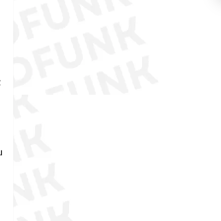
e
z
u