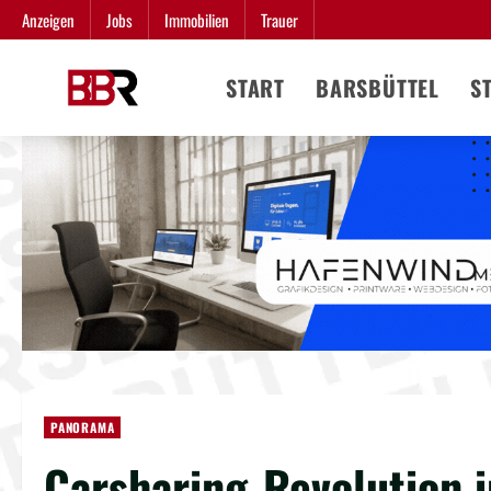
Zum
Anzeigen
Jobs
Immobilien
Trauer
Inhalt
springen
START
BARSBÜTTEL
S
PANORAMA
Carsharing-Revolution i