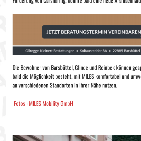
Förderung von Carsharing, könnte bald eine neue Ära nachhalti
Die Bewohner von Barsbüttel, Glinde und Reinbek können gesp
bald die Möglichkeit besteht, mit MILES komfortabel und umwe
an verschiedenen Standorten in ihrer Nähe nutzen.
Fotos : MILES Mobility GmbH