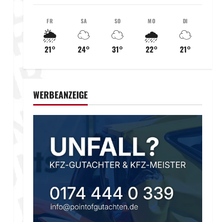
FR
SA
SO
MO
DI
🌦️
☁️
☁️
🌧️
☁️
21°
24°
31°
22°
21°
WERBEANZEIGE