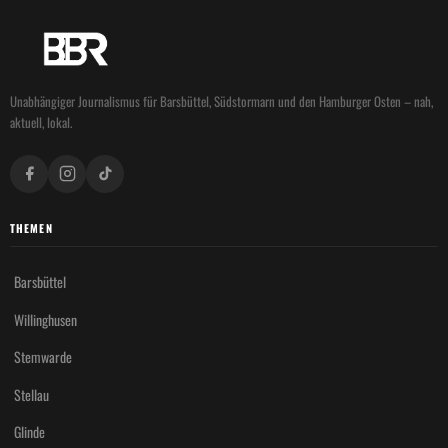
Unabhängiger Journalismus für Barsbüttel, Südstormarn und den Hamburger Osten – nah,
aktuell, lokal.
THEMEN
Barsbüttel
Willinghusen
Stemwarde
Stellau
Glinde