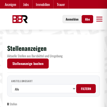
Zum
Anzeigen
Jobs
Immobilien
Trauer
Inhalt
springen
Anmelden
Abo
Stellenanzeigen
Aktuelle Stellen aus Barsbüttel und Umgebung
Stellenanzeige buchen
ANSTELLUNGSART
FILTERN
0
Stellen