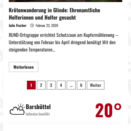
Krötenwanderung in Glinde: Ehrenamtliche
Helferinnen und Helfer gesucht
Julia Fischer
Februar 23, 2026
BUND-Ortsgruppe errichtet Schutzzaun am Kupfermühlenweg –
Unterstützung von Februar bis April dringend benötigt Mit den
steigenden Temperaturen...
Mehr
Weiterlesen
Informationen
über
Krötenwanderung
Seitennummerierung
in
1
2
3
4
…
6
Weiter
Glinde:
Ehrenamtliche
der
Helferinnen
und
20°
⛅
Helfer
Barsbüttel
Beiträge
gesucht
teilweise bewölkt