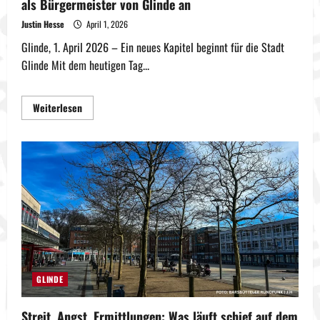
als Bürgermeister von Glinde an
Justin Hesse
April 1, 2026
Glinde, 1. April 2026 – Ein neues Kapitel beginnt für die Stadt
Glinde Mit dem heutigen Tag...
Mehr
Weiterlesen
Informationen
über
Frischer
Wind
im
Rathaus:
Patrick
Klose
tritt
Amt
als
Bürgermeister
von
Glinde
an
GLINDE
Streit, Angst, Ermittlungen: Was läuft schief auf dem