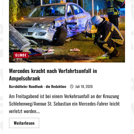
dem
Rathaus:
Glinde
setzt
Zeichen
für
Vielfalt
und
Respekt
GLINDE
Mercedes kracht nach Vorfahrtsunfall in
Ampelschrank
Barsbütteler Rundfunk - die Redaktion
Juli 18, 2026
Am Freitagabend ist bei einem Verkehrsunfall an der Kreuzung
Schlehenweg/Avenue St. Sebastian ein Mercedes-Fahrer leicht
verletzt worden....
Mehr
Weiterlesen
Informationen
über