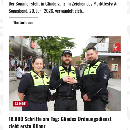
Der Sommer steht in Glinde ganz im Zeichen des Marktfests: Am
Sonnabend, 20. Juni 2026, verwandelt sich...
Mehr
Weiterlesen
Informationen
über
Glinde
feiert
bis
Mitternacht:
Marktfest
verwandelt
Innenstadt
in
große
Partymeile
GLINDE
18.000 Schritte am Tag: Glindes Ordnungsdienst
zieht erste Bilanz