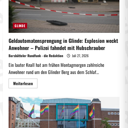
GLINDE
Geldautomatensprengung in Glinde: Explosion weckt
Anwohner – Polizei fahndet mit Hubschrauber
Barsbütteler Rundfunk - die Redaktion
Juli 27, 2026
Ein lauter Knall hat am frühen Montagmorgen zahlreiche
Anwohner rund um den Glinder Berg aus dem Schlaf...
Mehr
Weiterlesen
Informationen
über
Geldautomatensprengung
in
Glinde:
Explosion
weckt
Anwohner
–
Polizei
fahndet