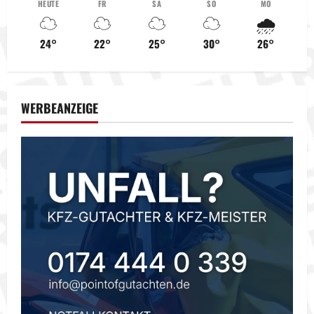
HEUTE
FR
SA
SO
MO
☁️
☁️
☁️
☁️
🌧️
24°
22°
25°
30°
26°
WERBEANZEIGE