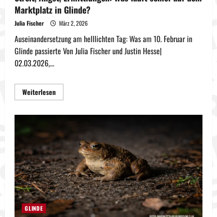
Marktplatz in Glinde?
Julia Fischer
März 2, 2026
Auseinandersetzung am helllichten Tag: Was am 10. Februar in
Glinde passierte Von Julia Fischer und Justin Hesse|
02.03.2026,...
Mehr
Weiterlesen
Informationen
über
Streit,
Angst,
Ermittlungen:
Was
läuft
schief
auf
dem
Marktplatz
in Glinde?
GLINDE