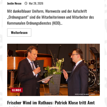
Justin Hesse
Mai 28, 2026
Mit dunkelblauer Uniform, Warnweste und der Aufschrift
„Ordnungsamt“ sind die Mitarbeiterinnen und Mitarbeiter des
Kommunalen Ordnungsdienstes (KOD)...
Mehr
Weiterlesen
Informationen
über
18.000
Schritte
am
Tag:
Glindes
Ordnungsdienst
zieht
erste
Bilanz
GLINDE
Frischer Wind im Rathaus: Patrick Klose tritt Amt