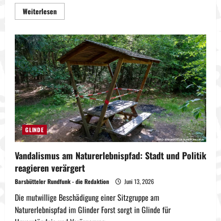
Mehr
Weiterlesen
Informationen
über
Marktfest
in
Glinde:
Musik,
Vereine
und
Deutschland-
Spiel
auf
Großleinwand
GLINDE
Vandalismus am Naturerlebnispfad: Stadt und Politik
reagieren verärgert
Barsbütteler Rundfunk - die Redaktion
Juni 13, 2026
Die mutwillige Beschädigung einer Sitzgruppe am
Naturerlebnispfad im Glinder Forst sorgt in Glinde für