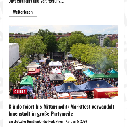
Unverständnis und Verärgerung....
Mehr
Weiterlesen
Informationen
über
Vandalismus
am
Naturerlebnispfad:
Stadt
und
Politik
reagieren
verärgert
GLINDE
Glinde feiert bis Mitternacht: Marktfest verwandelt
Innenstadt in große Partymeile
Barsbütteler Rundfunk - die Redaktion
Juni 5, 2026