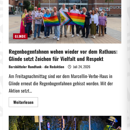
mit
Hubschrauber
GLINDE
Regenbogenfahnen wehen wieder vor dem Rathaus:
Glinde setzt Zeichen für Vielfalt und Respekt
Barsbütteler Rundfunk - die Redaktion
Juli 24, 2026
Am Freitagnachmittag sind vor dem Marcellin-Verbe-Haus in
Glinde erneut die Regenbogenfahnen gehisst worden. Mit der
Aktion setzt...
Mehr
Weiterlesen
Informationen
über
Regenbogenfahnen
wehen
wieder
vor