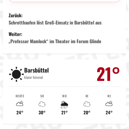
B
Zurück:
e
Schrotthaufen löst Groß-Einsatz in Barsbüttel aus
Weiter:
i
„Professor Mamlock“ im Theater im Forum Glinde
t
r
21°
☀️
Barsbüttel
a
klarer himmel
g
s
HEUTE
SO
MO
DI
MI
⛅
☁️
🌦️
☁️
⛅
n
24°
30°
21°
20°
24°
a