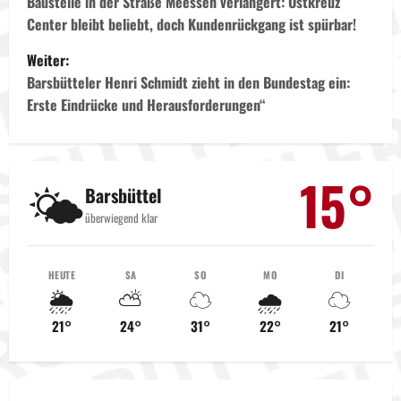
e
Baustelle in der Straße Meessen verlängert: Ostkreuz
Center bleibt beliebt, doch Kundenrückgang ist spürbar!
i
Weiter:
t
Barsbütteler Henri Schmidt zieht in den Bundestag ein:
Erste Eindrücke und Herausforderungen“
r
a
15°
🌤️
g
Barsbüttel
überwiegend klar
s
n
HEUTE
SA
SO
MO
DI
🌦️
⛅
☁️
🌧️
☁️
a
21°
24°
31°
22°
21°
v
i