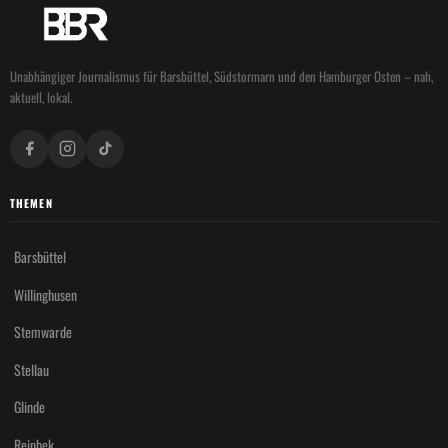
Unabhängiger Journalismus für Barsbüttel, Südstormarn und den Hamburger Osten – nah,
aktuell, lokal.
THEMEN
Barsbüttel
Willinghusen
Stemwarde
Stellau
Glinde
Reinbek