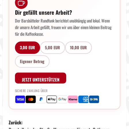
Dir gefällt unsere Arbeit?
Der Barsbütteler Rundfunk berichtet unabhängig und lokal. Wenn
dir unsere Arbeit gefällt, freuen wir uns über einen kleinen Beitrag
für die Kaffeekasse.
3,00 EUR
5,00 EUR
10,00 EUR
Eigener Betrag
JETZT UNTERSTÜTZEN
SICHERE ZAHLUNG ÜBER
B
Zurück: