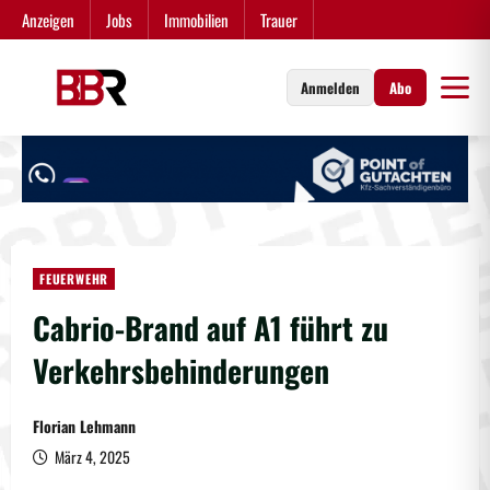
Zum
Anzeigen
Jobs
Immobilien
Trauer
Inhalt
springen
Anmelden
Abo
FEUERWEHR
Cabrio-Brand auf A1 führt zu
Verkehrsbehinderungen
Florian Lehmann
März 4, 2025