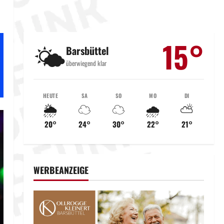
15°
🌤️
Barsbüttel
überwiegend klar
HEUTE
SA
SO
MO
DI
🌦️
☁️
☁️
🌧️
⛅
20°
24°
30°
22°
21°
WERBEANZEIGE