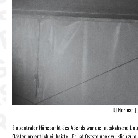
DJ Norman 
Ein zentraler Höhepunkt des Abends war die musikalische Unt
Gästen ordentlich einheizte. „Er hat Oststeinbek wirklich zum