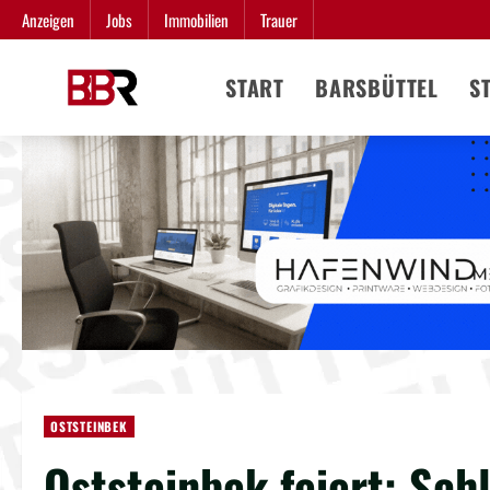
Zum
Anzeigen
Jobs
Immobilien
Trauer
Inhalt
springen
START
BARSBÜTTEL
S
OSTSTEINBEK
Oststeinbek feiert: Sch