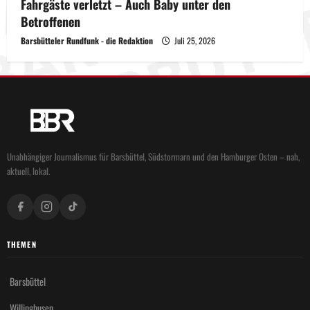
Fahrgäste verletzt – Auch Baby unter den
Betroffenen
Barsbütteler Rundfunk - die Redaktion
Juli 25, 2026
Unabhängiger Journalismus für Barsbüttel, Südstormarn und den Hamburger Osten – nah,
aktuell, lokal.
THEMEN
Barsbüttel
Willinghusen