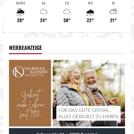
n
HEUTE
SA
SO
MO
DI
🌦️
☁️
☁️
🌧️
⛅
a
20°
24°
30°
22°
21°
v
i
WERBEANZEIGE
g
a
t
i
o
n