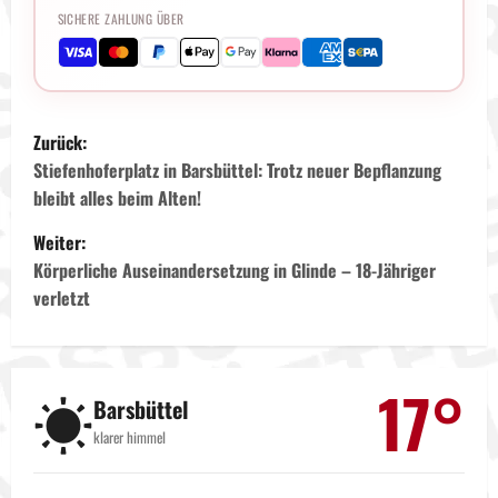
SICHERE ZAHLUNG ÜBER
B
Zurück:
e
Stiefenhoferplatz in Barsbüttel: Trotz neuer Bepflanzung
bleibt alles beim Alten!
i
Weiter:
t
Körperliche Auseinandersetzung in Glinde – 18-Jähriger
verletzt
r
a
17°
☀️
g
Barsbüttel
klarer himmel
s