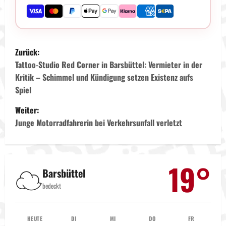
B
Zurück:
e
Tattoo-Studio Red Corner in Barsbüttel: Vermieter in der
Kritik – Schimmel und Kündigung setzen Existenz aufs
i
Spiel
t
Weiter:
Junge Motorradfahrerin bei Verkehrsunfall verletzt
r
a
19°
☁️
g
Barsbüttel
bedeckt
s
n
HEUTE
DI
MI
DO
FR