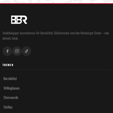
Unabhängiger Journalismus für Barsbüttel, Südstormarn und den Hamburger Osten – nah,
aktuell, lokal.
THEMEN
Barsbüttel
Willinghusen
Stemwarde
Stellau