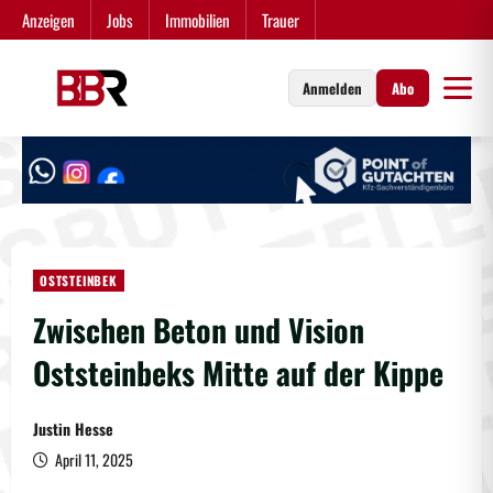
Zum
Anzeigen
Jobs
Immobilien
Trauer
Inhalt
springen
Anmelden
Abo
OSTSTEINBEK
Zwischen Beton und Vision
Oststeinbeks Mitte auf der Kippe
Justin Hesse
April 11, 2025