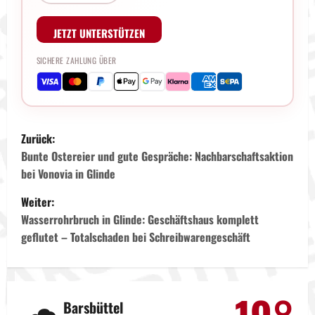
JETZT UNTERSTÜTZEN
SICHERE ZAHLUNG ÜBER
B
Zurück:
e
Bunte Ostereier und gute Gespräche: Nachbarschaftsaktion
bei Vonovia in Glinde
i
Weiter:
t
Wasserrohrbruch in Glinde: Geschäftshaus komplett
geflutet – Totalschaden bei Schreibwarengeschäft
r
a
g
Barsbüttel