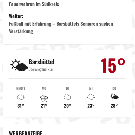
Feuerwehren im Südkreis
i
Weiter:
t
Fußball mit Erfahrung – Barsbüttels Senioren suchen
Verstärkung
r
a
15°
🌤️
g
Barsbüttel
überwiegend klar
s
n
HEUTE
MO
DI
MI
DO
☁️
⛈️
☁️
☁️
🌤️
a
31°
21°
20°
23°
28°
v
i
WERBEANZEIGE