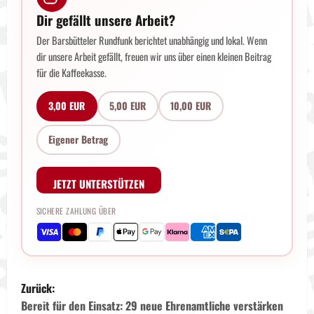
Dir gefällt unsere Arbeit?
Der Barsbütteler Rundfunk berichtet unabhängig und lokal. Wenn
dir unsere Arbeit gefällt, freuen wir uns über einen kleinen Beitrag
für die Kaffeekasse.
3,00 EUR
5,00 EUR
10,00 EUR
Eigener Betrag
JETZT UNTERSTÜTZEN
SICHERE ZAHLUNG ÜBER
B
Zurück:
e
Bereit für den Einsatz: 29 neue Ehrenamtliche verstärken