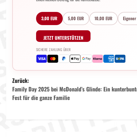
3,00 EUR
5,00 EUR
10,00 EUR
Eigener
JETZT UNTERSTÜTZEN
SICHERE ZAHLUNG ÜBER
B
Zurück:
Family Day 2025 bei McDonald’s Glinde: Ein kunterbunt
e
Fest für die ganze Familie
i
t
r