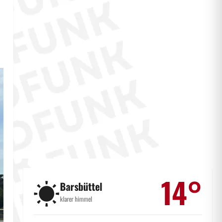
14°
☀️
Barsbüttel
klarer himmel