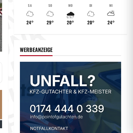
SA
SO
MO
DI
MI
☁️
☁️
🌧️
☁️
⛅
24°
29°
20°
20°
24°
WERBEANZEIGE