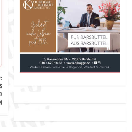
:
S
D
N