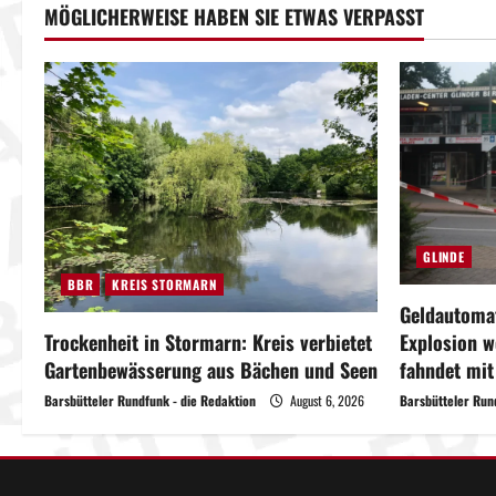
MÖGLICHERWEISE HABEN SIE ETWAS VERPASST
a
g
s
n
a
v
GLINDE
BBR
KREIS STORMARN
i
Geldautomat
Explosion w
Trockenheit in Stormarn: Kreis verbietet
g
fahndet mi
Gartenbewässerung aus Bächen und Seen
a
Barsbütteler Run
Barsbütteler Rundfunk - die Redaktion
August 6, 2026
t