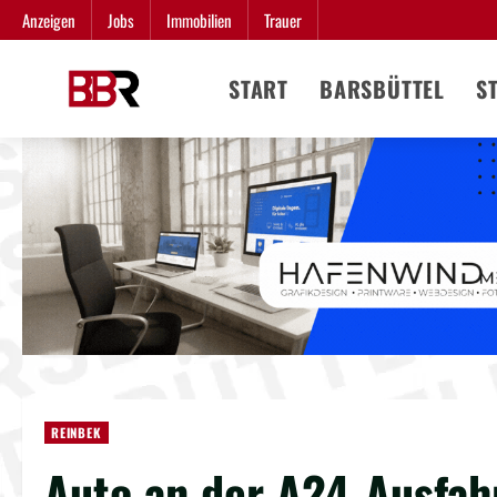
Zum
Anzeigen
Jobs
Immobilien
Trauer
Inhalt
springen
START
BARSBÜTTEL
S
REINBEK
Auto an der A24-Ausfah