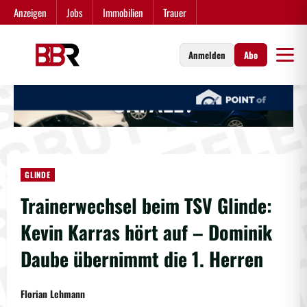
Zum
Anzeigen
Jobs
Immobilien
Trauer
Inhalt
springen
Anmelden
Abo
GLINDE
Trainerwechsel beim TSV Glinde:
Kevin Karras hört auf – Dominik
Daube übernimmt die 1. Herren
Florian Lehmann