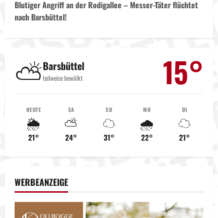
t
Blutiger Angriff an der Rodigallee – Messer-Täter flüchtet
nach Barsbüttel!
r
a
15°
⛅
g
Barsbüttel
teilweise bewölkt
s
n
HEUTE
SA
SO
MO
DI
🌦️
⛅
☁️
🌧️
☁️
a
21°
24°
31°
22°
21°
v
i
WERBEANZEIGE
g
a