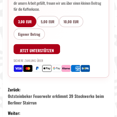
dir unsere Arbeit gefällt, freuen wir uns über einen kleinen Beitrag
für die Kaffeekasse.
3,00 EUR
5,00 EUR
10,00 EUR
Eigener Betrag
JETZT UNTERSTÜTZEN
SICHERE ZAHLUNG ÜBER
B
Zurück:
e
Oststeinbeker Feuerwehr erklimmt 39 Stockwerke beim
Berliner Stairrun
i
Weiter: