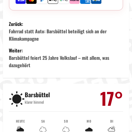
B
Zurück:
e
Fahrrad statt Auto: Barsbüttel beteiligt sich an der
Klimakampagne
i
Weiter:
t
Barsbüttel feiert 25 Jahre Volkslauf – mit allem, was
dazugehört
r
a
17°
☀️
g
Barsbüttel
klarer himmel
s
n
HEUTE
SA
SO
MO
DI
🌦️
☁️
☁️
🌧️
⛅