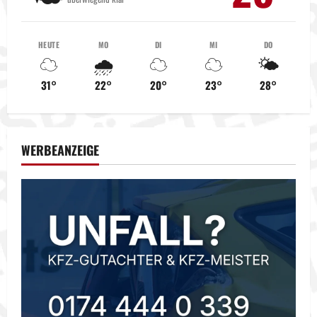
s
n
HEUTE
MO
DI
MI
DO
☁️
🌧️
☁️
☁️
🌤️
a
31°
22°
20°
23°
28°
v
i
WERBEANZEIGE
g
a
t
i
o
n