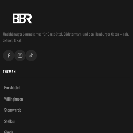
Unabhängiger Journalismus für Barsbüttel, Südstormarn und den Hamburger Osten – nah,
aktuell, lokal.
THEMEN
Barsbüttel
Willinghusen
Stemwarde
Stellau
Glinde