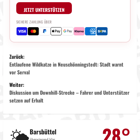
JETZT UNTERSTÜTZEN
SICHERE ZAHLUNG ÜBER
B
Zurück:
e
Entlaufene Wildkatze in Neuschönningstedt: Stadt warnt
vor Serval
i
Weiter:
t
Diskussion um Downhill-Strecke – Fahrer und Unterstützer
setzen auf Erhalt
r
a
28°
🌤️
g
Barsbüttel
überwiegend klar