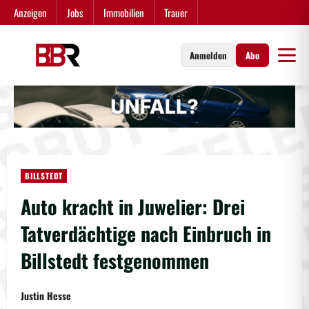
Zum
Anzeigen
Jobs
Immobilien
Trauer
Inhalt
springen
Anmelden
Abo
BILLSTEDT
Auto kracht in Juwelier: Drei
Tatverdächtige nach Einbruch in
Billstedt festgenommen
Justin Hesse