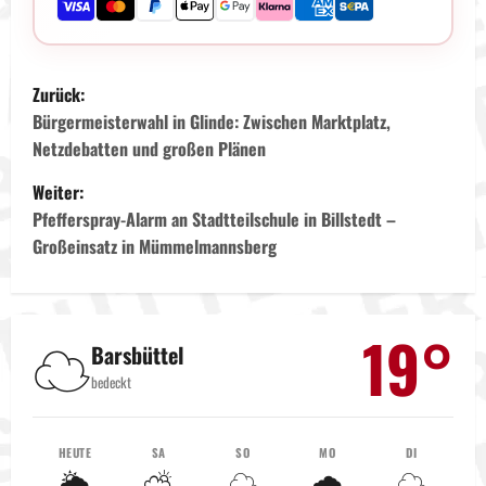
B
Zurück:
e
Bürgermeisterwahl in Glinde: Zwischen Marktplatz,
Netzdebatten und großen Plänen
i
Weiter:
t
Pfefferspray-Alarm an Stadtteilschule in Billstedt –
Großeinsatz in Mümmelmannsberg
r
a
19°
☁️
g
Barsbüttel
bedeckt
s
n
HEUTE
SA
SO
MO
DI
🌦️
⛅
☁️
🌧️
☁️