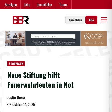
Zum
Anzeigen
Jobs
Immobilien
Trauer
Inhalt
springen
Anmelden
Abo
STORMARN
Neue Stiftung hilft
Feuerwehrleuten in Not
Justin Hesse
Oktober 14, 2025