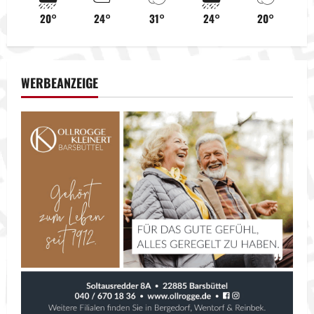
a
20°
24°
31°
24°
20°
v
i
WERBEANZEIGE
g
a
t
i
o
n