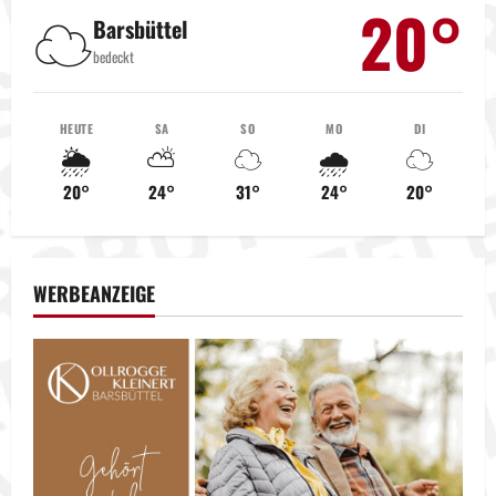
20°
☁️
g
Barsbüttel
bedeckt
s
n
HEUTE
SA
SO
MO
DI
🌦️
⛅
☁️
🌧️
☁️
a
20°
24°
31°
24°
20°
v
i
WERBEANZEIGE
g
a
t
i