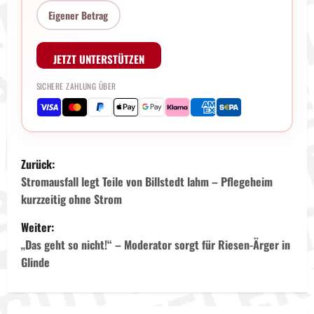
Eigener Betrag
JETZT UNTERSTÜTZEN
SICHERE ZAHLUNG ÜBER
B
Zurück:
e
Stromausfall legt Teile von Billstedt lahm – Pflegeheim
kurzzeitig ohne Strom
i
Weiter:
t
„Das geht so nicht!“ – Moderator sorgt für Riesen-Ärger in
Glinde
r
a