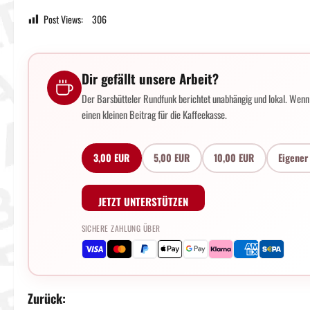
Post Views:
306
Dir gefällt unsere Arbeit?
Der Barsbütteler Rundfunk berichtet unabhängig und lokal. Wenn d
einen kleinen Beitrag für die Kaffeekasse.
3,00 EUR
5,00 EUR
10,00 EUR
Eigener
JETZT UNTERSTÜTZEN
SICHERE ZAHLUNG ÜBER
B
Zurück: