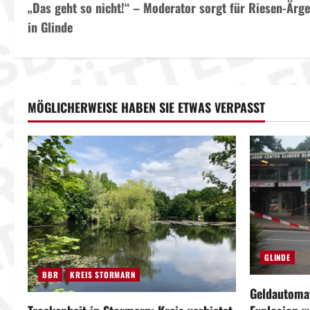
„Das geht so nicht!“ – Moderator sorgt für Riesen-Ärge
e
in Glinde
i
t
r
MÖGLICHERWEISE HABEN SIE ETWAS VERPASST
a
g
s
n
a
GLINDE
v
BBR
KREIS STORMARN
Geldautomat