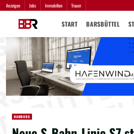
Zum
Anzeigen
Jobs
Immobilien
Trauer
Inhalt
springen
START
BARSBÜTTEL
S
HAMBURG
Neue S-Bahn-Linie S7 s