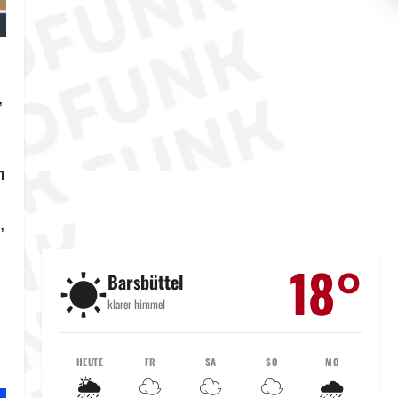
,
n
s
,
18°
☀️
Barsbüttel
klarer himmel
HEUTE
FR
SA
SO
MO
🌦️
☁️
☁️
☁️
🌧️