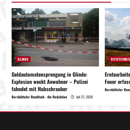
a
g
s
n
a
GLINDE
OSTSTEINBE
v
Geldautomatensprengung in Glinde:
Erntearbeit
i
Explosion weckt Anwohner – Polizei
Feuer erfas
fahndet mit Hubschrauber
Barsbütteler Run
g
Barsbütteler Rundfunk - die Redaktion
Juli 27, 2026
a
t