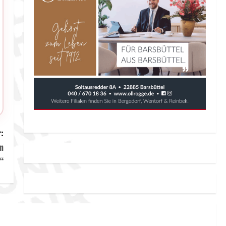
:
n
“