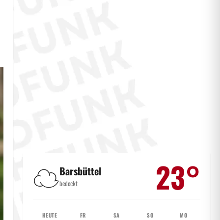
23°
☁️
Barsbüttel
bedeckt
HEUTE
FR
SA
SO
MO