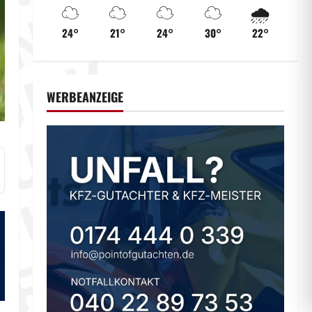
☁️
☁️
☁️
☁️
🌧️
24°
21°
24°
30°
22°
WERBEANZEIGE