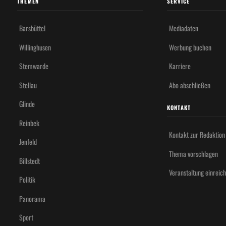
THEMEN
SERVICE
Barsbüttel
Mediadaten
Willinghusen
Werbung buchen
Stemwarde
Karriere
Stellau
Abo abschließen
Glinde
KONTAKT
Reinbek
Kontakt zur Redaktion
Jenfeld
Thema vorschlagen
Billstedt
Veranstaltung einreic
Politik
Panorama
Sport