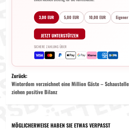
3,00 EUR
5,00 EUR
10,00 EUR
Eigener
JETZT UNTERSTÜTZEN
SICHERE ZAHLUNG ÜBER
B
Zurück:
Winterdom verzeichnet eine Million Gäste – Schaustelle
e
ziehen positive Bilanz
i
t
r
MÖGLICHERWEISE HABEN SIE ETWAS VERPASST