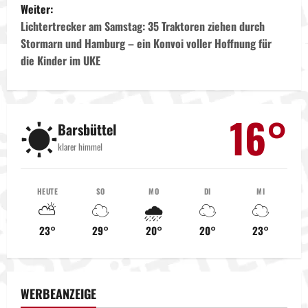
Weiter:
i
Lichtertrecker am Samstag: 35 Traktoren ziehen durch
t
Stormarn und Hamburg – ein Konvoi voller Hoffnung für
die Kinder im UKE
r
a
16°
☀️
g
Barsbüttel
klarer himmel
s
n
HEUTE
SO
MO
DI
MI
⛅
☁️
🌧️
☁️
☁️
a
23°
29°
20°
20°
23°
v
i
WERBEANZEIGE
g