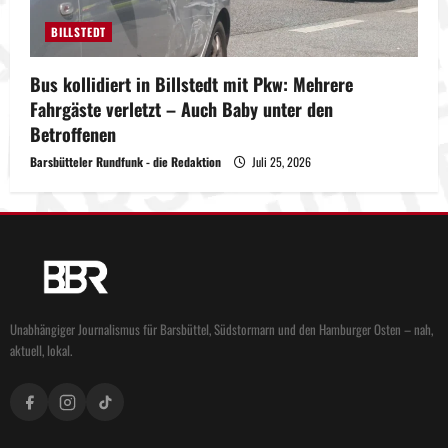
BILLSTEDT
Bus kollidiert in Billstedt mit Pkw: Mehrere
Fahrgäste verletzt – Auch Baby unter den
Betroffenen
Barsbütteler Rundfunk - die Redaktion
Juli 25, 2026
Unabhängiger Journalismus für Barsbüttel, Südstormarn und den Hamburger Osten – nah,
aktuell, lokal.