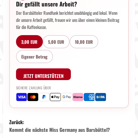
Dir gefällt unsere Arbeit?
Der Barsbütteler Rundfunk berichtet unabhängig und lokal. Wenn
dir unsere Arbeit gefällt, freuen wir uns über einen kleinen Beitrag
für die Kaffeekasse.
3,00 EUR
5,00 EUR
10,00 EUR
Eigener Betrag
JETZT UNTERSTÜTZEN
SICHERE ZAHLUNG ÜBER
B
Zurück:
e
Kommt die nächste Miss Germany aus Barsbüttel?