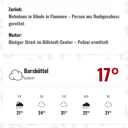
B
Zurück:
e
Wohnhaus in Glinde in Flammen – Person aus Dachgeschoss
gerettet
i
Weiter:
t
Blutiger Streit im Billstedt-Center – Polizei ermittelt
r
a
17°
☁️
Barsbüttel
g
bedeckt
s
FR
SA
SO
MO
DI
n
🌦️
☁️
☁️
🌧️
☁️
a
21°
24°
31°
22°
21°
v