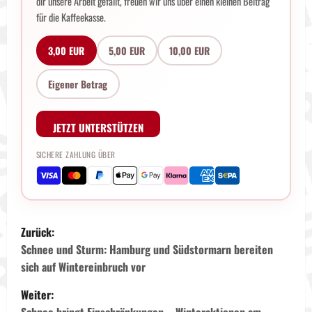
dir unsere Arbeit gefällt, freuen wir uns über einen kleinen Beitrag
für die Kaffeekasse.
3,00 EUR
5,00 EUR
10,00 EUR
Eigener Betrag
JETZT UNTERSTÜTZEN
SICHERE ZAHLUNG ÜBER
B
Zurück:
e
Schnee und Sturm: Hamburg und Südstormarn bereiten
sich auf Wintereinbruch vor
i
Weiter:
Schnee bringt Einschränkungen – Winteraktionen am