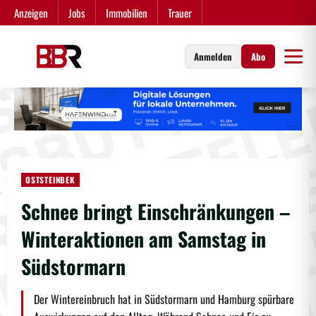
Zum
Anzeigen
Jobs
Immobilien
Trauer
Inhalt
springen
Anmelden
Abo
OSTSTEINBEK
Schnee bringt Einschränkungen –
Winteraktionen am Samstag in
Südstormarn
Der Wintereinbruch hat in Südstormarn und Hamburg spürbare