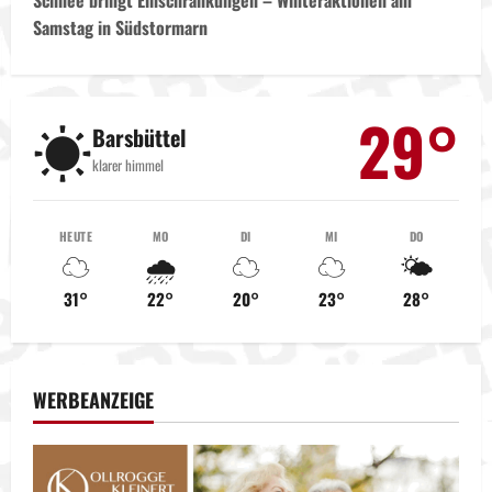
t
Samstag in Südstormarn
r
a
29°
☀️
g
Barsbüttel
klarer himmel
s
n
HEUTE
MO
DI
MI
DO
☁️
🌧️
☁️
☁️
🌤️
a
31°
22°
20°
23°
28°
v
i
WERBEANZEIGE
g
a