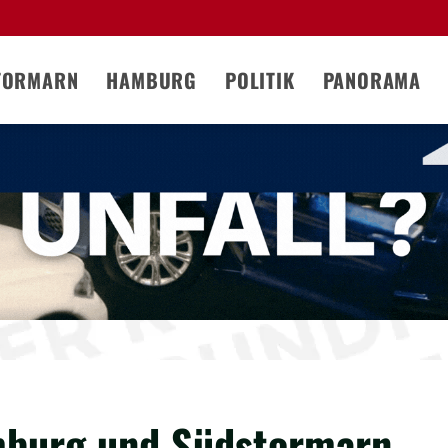
TORMARN
HAMBURG
POLITIK
PANORAMA
mburg und Südstormarn