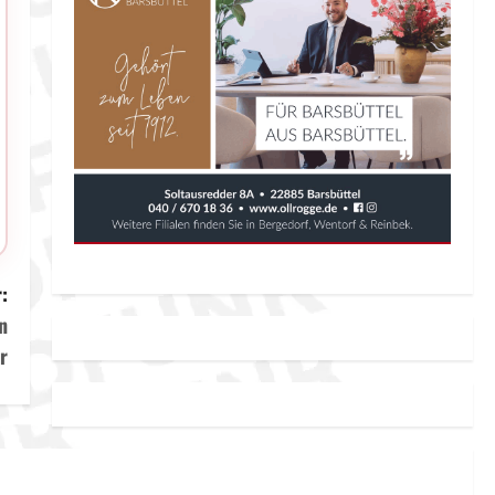
:
n
r