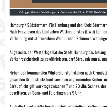
Hamburg / Südstormarn. Für Hamburg und den Kreis Stormarn k
Nach Prognosen des Deutschen Wetterdienstes (DWD) können r
Verbindung mit stürmischem Wind drohen Schneeverwehungen 
Angesichts der Wetterlage hat die Stadt Hamburg das bislang
Verkehrssicherheit zu gewährleisten, darf Streusalz nun aus
Neben den kommunalen Winterdiensten stehen auch Grundstüc
gesamten Grundstücksfront sowie an angrenzenden Seiten- un
Streupflicht gilt werktags zwischen 7 und 20 Uhr. Schnee, der 
beseitigen, an Sonn- und Feiertagen bis 9 Uhr.
Auch die Einsatzkräfte bereiten sich auf mögliche Notlagen v