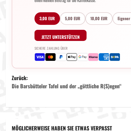
einen kleinen Beitrag für die Kaffeekasse.
3,00 EUR
5,00 EUR
10,00 EUR
Eigener
JETZT UNTERSTÜTZEN
SICHERE ZAHLUNG ÜBER
B
Zurück:
Die Barsbütteler Tafel und der „göttliche R(S)egen“
e
i
t
r
MÖGLICHERWEISE HABEN SIE ETWAS VERPASST