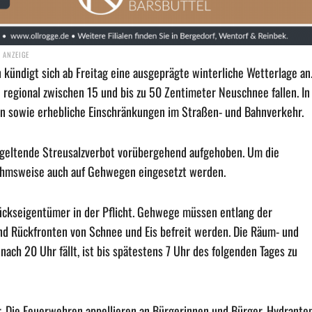
ündigt sich ab Freitag eine ausgeprägte winterliche Wetterlage an
egional zwischen 15 und bis zu 50 Zentimeter Neuschnee fallen. In
sowie erhebliche Einschränkungen im Straßen- und Bahnverkehr.
 geltende Streusalzverbot vorübergehend aufgehoben. Um die
nahmsweise auch auf Gehwegen eingesetzt werden.
kseigentümer in der Pflicht. Gehwege müssen entlang der
d Rückfronten von Schnee und Eis befreit werden. Die Räum- und
nach 20 Uhr fällt, ist bis spätestens 7 Uhr des folgenden Tages zu
or. Die Feuerwehren appellieren an Bürgerinnen und Bürger, Hydrante