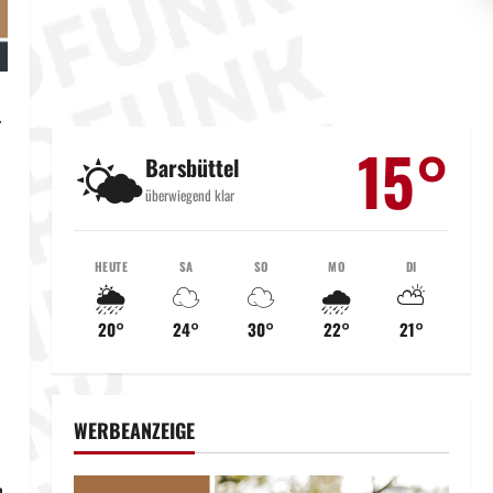
.
15°
🌤️
Barsbüttel
überwiegend klar
HEUTE
SA
SO
MO
DI
🌦️
☁️
☁️
🌧️
⛅
20°
24°
30°
22°
21°
WERBEANZEIGE
n