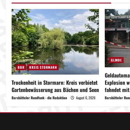
a
g
s
n
a
GLINDE
v
BBR
KREIS STORMARN
Geldautomat
i
Explosion w
Trockenheit in Stormarn: Kreis verbietet
fahndet mi
Gartenbewässerung aus Bächen und Seen
g
Barsbütteler Run
Barsbütteler Rundfunk - die Redaktion
August 6, 2026
a
t