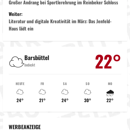
e
Großer Andrang bei Sportlerehrung im Reinbeker Schloss
Weiter:
i
Literatur und digitale Kreativität im März: Das Jenfeld-
t
Haus lädt ein
r
a
22°
☁️
Barsbüttel
g
bedeckt
s
HEUTE
FR
SA
SO
MO
n
☁️
☁️
☁️
☁️
🌧️
a
24°
21°
24°
30°
22°
v
i
WERBEANZEIGE