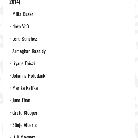
2014)
• Milla Buske
• Nova Voß
• Lena Sanchez
• Armaghan Rashidy
• Liyana Faiszi
• Johanna Hofedank
• Marika Kaffka
• Juno Thon
• Greta Klöpper
• Sünje Alberts
• Lilli Meyners