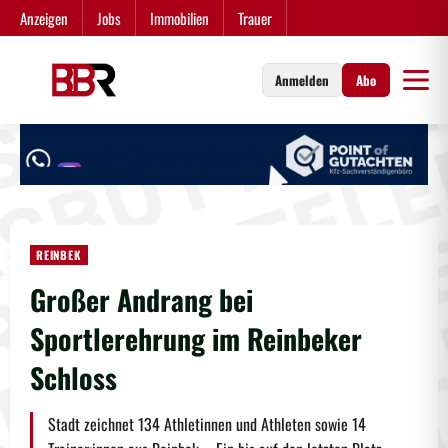
Zum
Anzeigen
Jobs
Immobilien
Trauer
Inhalt
springen
Anmelden
Abo
REINBEK
Großer Andrang bei
Sportlerehrung im Reinbeker
Schloss
Stadt zeichnet 134 Athletinnen und Athleten sowie 14