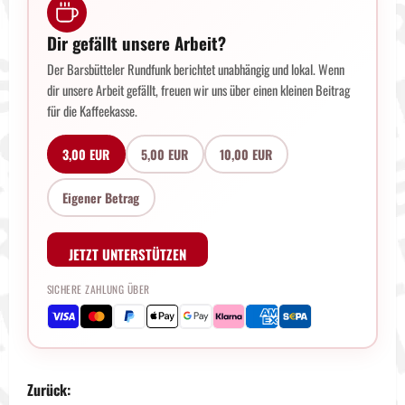
Dir gefällt unsere Arbeit?
Der Barsbütteler Rundfunk berichtet unabhängig und lokal. Wenn
dir unsere Arbeit gefällt, freuen wir uns über einen kleinen Beitrag
für die Kaffeekasse.
3,00 EUR
5,00 EUR
10,00 EUR
Eigener Betrag
JETZT UNTERSTÜTZEN
SICHERE ZAHLUNG ÜBER
B
Zurück: