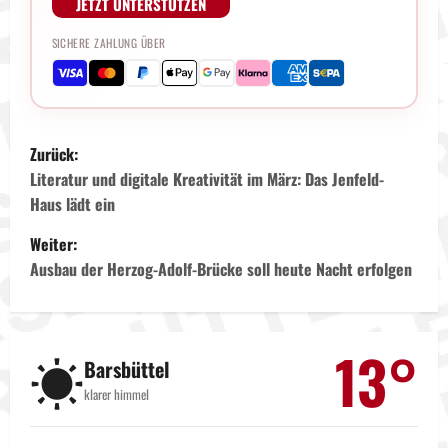
JETZT UNTERSTÜTZEN
SICHERE ZAHLUNG ÜBER
B
Zurück:
e
Literatur und digitale Kreativität im März: Das Jenfeld-
Haus lädt ein
i
Weiter:
t
Ausbau der Herzog-Adolf-Brücke soll heute Nacht erfolgen
r
a
13°
☀️
Barsbüttel
g
klarer himmel
s