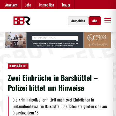
Zum
Anzeigen
Jobs
Immobilien
Trauer
Inhalt
springen
Anmelden
Abo
BARSBÜTTEL
Zwei Einbrüche in Barsbüttel –
Polizei bittet um Hinweise
Die Kriminalpolizei ermittelt nach zwei Einbrüchen in
Einfamilienhäuser in Barsbüttel. Die Taten ereigneten sich am
Dienstag, dem 18.