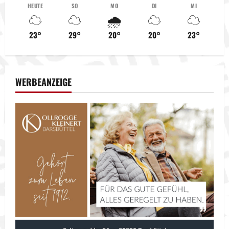
HEUTE
SO
MO
DI
MI
n
☁️
☁️
🌧️
☁️
☁️
a
23°
29°
20°
20°
23°
v
i
WERBEANZEIGE
g
a
t
i
o
n