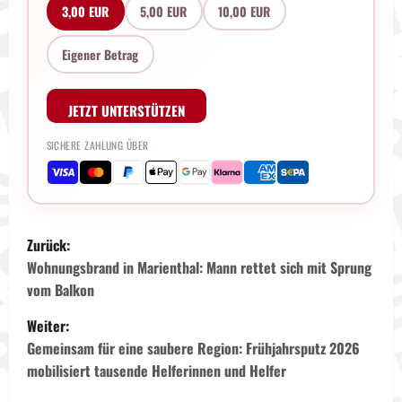
3,00 EUR
5,00 EUR
10,00 EUR
Eigener Betrag
JETZT UNTERSTÜTZEN
SICHERE ZAHLUNG ÜBER
B
Zurück:
e
Wohnungsbrand in Marienthal: Mann rettet sich mit Sprung
vom Balkon
i
Weiter:
t
Gemeinsam für eine saubere Region: Frühjahrsputz 2026
mobilisiert tausende Helferinnen und Helfer
r