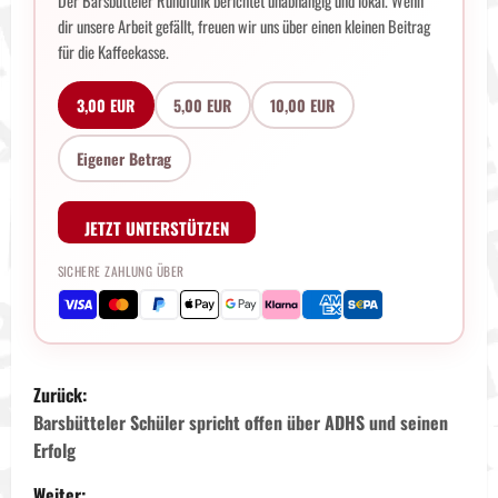
Der Barsbütteler Rundfunk berichtet unabhängig und lokal. Wenn
dir unsere Arbeit gefällt, freuen wir uns über einen kleinen Beitrag
für die Kaffeekasse.
3,00 EUR
5,00 EUR
10,00 EUR
Eigener Betrag
JETZT UNTERSTÜTZEN
SICHERE ZAHLUNG ÜBER
B
Zurück:
e
Barsbütteler Schüler spricht offen über ADHS und seinen
Erfolg
i
Weiter: