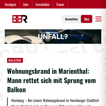
Zum
Anzeigen
Jobs
Immobilien
Trauer
Inhalt
springen
Anmelden
Abo
BILLSTEDT
Wohnungsbrand in Marienthal:
Mann rettet sich mit Sprung vom
Balkon
Hamburg – Bei einem Wohnungsbrand im Hamburger Stadtteil