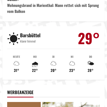
t
Wohnungsbrand in Marienthal: Mann rettet sich mit Sprung
vom Balkon
r
a
29°
☀️
g
Barsbüttel
klarer himmel
s
n
HEUTE
MO
DI
MI
DO
☁️
🌧️
☁️
☁️
🌤️
a
31°
22°
20°
23°
28°
v
i
WERBEANZEIGE
g
a