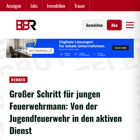
Zum
Anzeigen
Jobs
Immobilien
Trauer
Inhalt
springen
Anmelden
Abo
REINBEK
Großer Schritt für jungen
Feuerwehrmann: Von der
Jugendfeuerwehr in den aktiven
Dienst