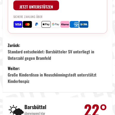
JETZT UNTERSTÜTZEN
SICHERE ZAHLUNG ÜBER
B
Zurück:
e
Standard entscheidet: Barsbütteler SV unterliegt in
Unterzahl gegen Bramfeld
i
Weiter:
t
Große Kinderdisco in Neuschönningstedt unterstützt
Kinderhospiz
r
a
22°
🌤️
g
Barsbüttel
überwiegend klar