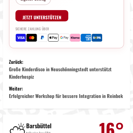
JETZT UNTERSTÜTZEN
SICHERE ZAHLUNG ÜBER
B
Zurück:
e
Große Kinderdisco in Neuschönningstedt unterstützt
Kinderhospiz
i
Weiter:
t
Erfolgreicher Workshop für bessere Integration in Reinbek
r
a
16°
⛅
Barsbüttel