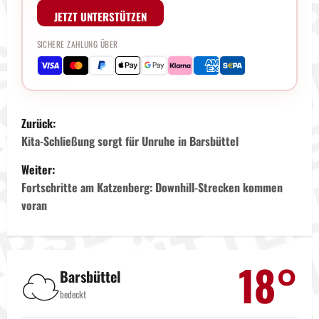
JETZT UNTERSTÜTZEN
SICHERE ZAHLUNG ÜBER
B
Zurück:
e
Kita-Schließung sorgt für Unruhe in Barsbüttel
Weiter:
i
Fortschritte am Katzenberg: Downhill-Strecken kommen
t
voran
r
a
18°
☁️
Barsbüttel
g
bedeckt