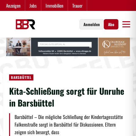
Zum
Anzeigen
Jobs
Immobilien
Trauer
Inhalt
springen
Anmelden
Abo
BARSBÜTTEL
Kita-Schließung sorgt für Unruhe
in Barsbüttel
Barsbüttel – Die mögliche Schließung der Kindertagesstätte
Falkenstraße sorgt in Barsbüttel für Diskussionen. Eltern
zeigen sich besorgt, dass