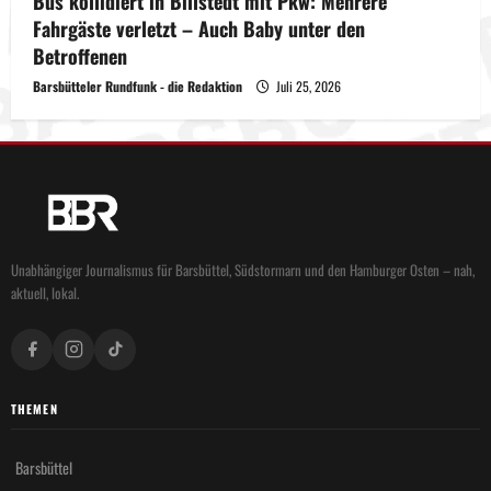
Bus kollidiert in Billstedt mit Pkw: Mehrere
Fahrgäste verletzt – Auch Baby unter den
Betroffenen
Barsbütteler Rundfunk - die Redaktion
Juli 25, 2026
Unabhängiger Journalismus für Barsbüttel, Südstormarn und den Hamburger Osten – nah,
aktuell, lokal.
THEMEN
Barsbüttel