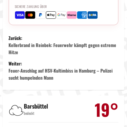
SICHERE ZAHLUNG ÜBER
B
Zurück:
e
Kellerbrand in Reinbek: Feuerwehr kämpft gegen extreme
Hitze
i
Weiter:
t
Feuer-Anschlag auf HSV-Kultimbiss in Hamburg – Polizei
sucht humpelnden Mann
r
a
19°
☁️
g
Barsbüttel
bedeckt
s