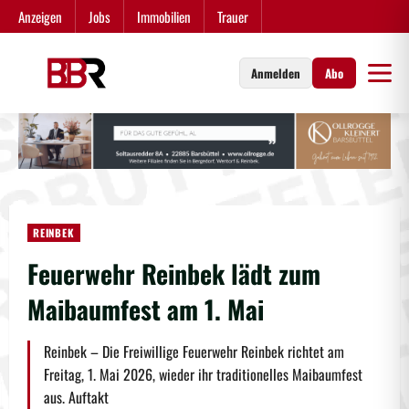
Zum
Anzeigen
Jobs
Immobilien
Trauer
Inhalt
springen
Anmelden
Abo
REINBEK
Feuerwehr Reinbek lädt zum
Maibaumfest am 1. Mai
Reinbek – Die Freiwillige Feuerwehr Reinbek richtet am
Freitag, 1. Mai 2026, wieder ihr traditionelles Maibaumfest
aus. Auftakt