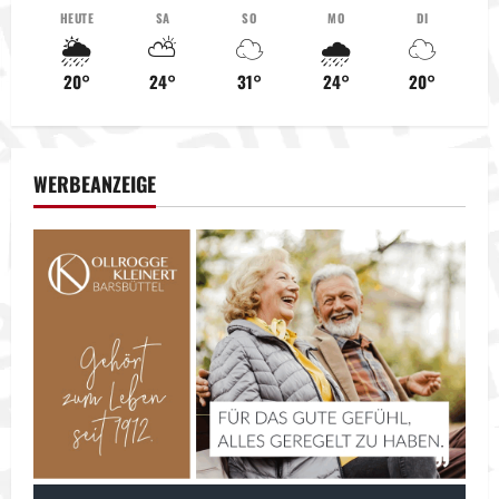
n
HEUTE
SA
SO
MO
DI
🌦️
⛅
☁️
🌧️
☁️
a
20°
24°
31°
24°
20°
v
i
WERBEANZEIGE
g
a
t
i
o
n