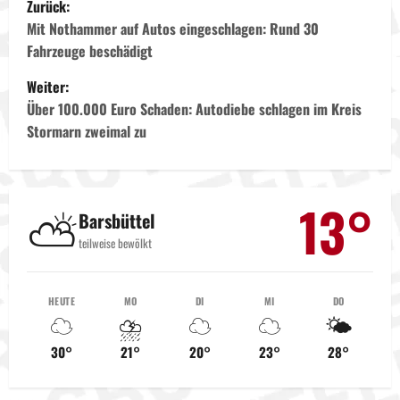
Zurück:
e
Mit Nothammer auf Autos eingeschlagen: Rund 30
Fahrzeuge beschädigt
i
Weiter:
t
Über 100.000 Euro Schaden: Autodiebe schlagen im Kreis
Stormarn zweimal zu
r
a
13°
⛅
g
Barsbüttel
teilweise bewölkt
s
n
HEUTE
MO
DI
MI
DO
☁️
⛈️
☁️
☁️
🌤️
a
30°
21°
20°
23°
28°
v