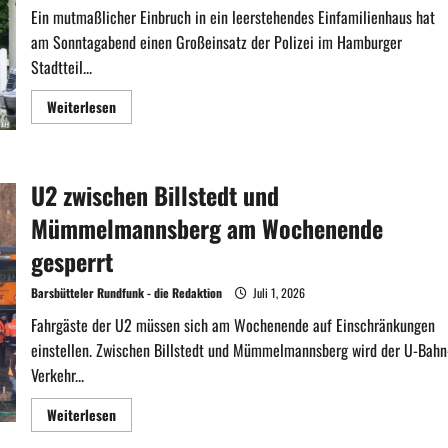
Ein mutmaßlicher Einbruch in ein leerstehendes Einfamilienhaus hat
am Sonntagabend einen Großeinsatz der Polizei im Hamburger
Stadtteil...
Mehr
Weiterlesen
Informationen
über
Großeinsatz
in
Billstedt:
U2 zwischen Billstedt und
SEK
nach
Einbruch
Mümmelmannsberg am Wochenende
in
leerstehendes
gesperrt
Haus
im
Einsatz
Barsbütteler Rundfunk - die Redaktion
Juli 1, 2026
Fahrgäste der U2 müssen sich am Wochenende auf Einschränkungen
einstellen. Zwischen Billstedt und Mümmelmannsberg wird der U-Bahn
Verkehr...
Mehr
Weiterlesen
Informationen
über