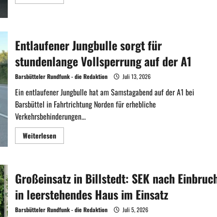
Informationen
über
Rammte
er
den
VW
Entlaufener Jungbulle sorgt für
mit
Absicht?
Frau
stundenlange Vollsperrung auf der A1
verletzt
–
Fahrer
Barsbütteler Rundfunk - die Redaktion
Juli 13, 2026
flüchtet!
Ein entlaufener Jungbulle hat am Samstagabend auf der A1 bei
Barsbüttel in Fahrtrichtung Norden für erhebliche
Verkehrsbehinderungen...
Mehr
Weiterlesen
Informationen
über
Entlaufener
Jungbulle
sorgt
Großeinsatz in Billstedt: SEK nach Einbruc
für
stundenlange
Vollsperrung
in leerstehendes Haus im Einsatz
auf
der
A1
Barsbütteler Rundfunk - die Redaktion
Juli 5, 2026