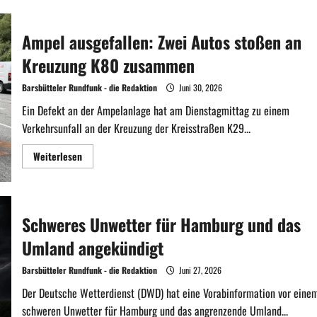
U2
zwischen
Billstedt
und
Ampel ausgefallen: Zwei Autos stoßen an
Mümmelmannsberg
am
Kreuzung K80 zusammen
Wochenende
gesperrt
Barsbütteler Rundfunk - die Redaktion
Juni 30, 2026
Ein Defekt an der Ampelanlage hat am Dienstagmittag zu einem
Verkehrsunfall an der Kreuzung der Kreisstraßen K29...
Mehr
Weiterlesen
Informationen
über
Ampel
ausgefallen:
Zwei
Autos
Schweres Unwetter für Hamburg und das
stoßen
an
Umland angekündigt
Kreuzung
K80
zusammen
Barsbütteler Rundfunk - die Redaktion
Juni 27, 2026
Der Deutsche Wetterdienst (DWD) hat eine Vorabinformation vor eine
schweren Unwetter für Hamburg und das angrenzende Umland...