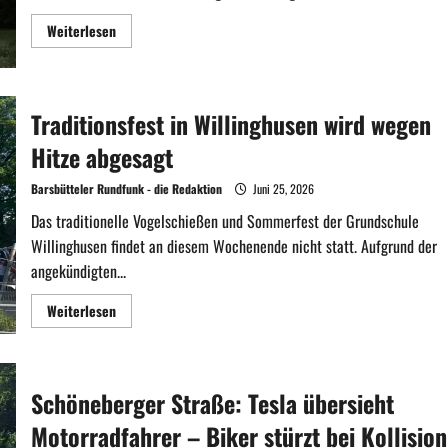
Mehr
Weiterlesen
Informationen
über
Schweres
Unwetter
für
Hamburg
Traditionsfest in Willinghusen wird wegen
und
das
Hitze abgesagt
Umland
angekündigt
Barsbütteler Rundfunk - die Redaktion
Juni 25, 2026
Das traditionelle Vogelschießen und Sommerfest der Grundschule
Willinghusen findet an diesem Wochenende nicht statt. Aufgrund der
angekündigten...
Mehr
Weiterlesen
Informationen
über
Traditionsfest
in
Willinghusen
wird
Schöneberger Straße: Tesla übersieht
wegen
Hitze
Motorradfahrer – Biker stürzt bei Kollision
abgesagt