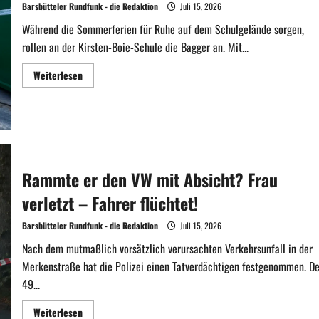
Barsbütteler Rundfunk - die Redaktion
Juli 15, 2026
Während die Sommerferien für Ruhe auf dem Schulgelände sorgen,
rollen an der Kirsten-Boie-Schule die Bagger an. Mit...
Mehr
Weiterlesen
Informationen
über
Abriss
an
der
Kirsten-
Boie-
Schule
gestartet:
Rammte er den VW mit Absicht? Frau
Platz
für
die
verletzt – Fahrer flüchtet!
neue
Mensa
Barsbütteler Rundfunk - die Redaktion
Juli 15, 2026
Nach dem mutmaßlich vorsätzlich verursachten Verkehrsunfall in der
Merkenstraße hat die Polizei einen Tatverdächtigen festgenommen. De
49...
Mehr
Weiterlesen