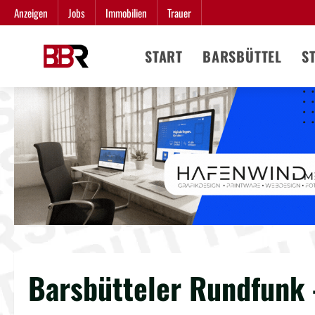
Zum
Anzeigen
Jobs
Immobilien
Trauer
Inhalt
springen
START
BARSBÜTTEL
S
Barsbütteler Rundfunk 