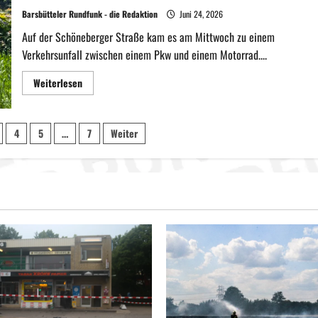
Barsbütteler Rundfunk - die Redaktion
Juni 24, 2026
Auf der Schöneberger Straße kam es am Mittwoch zu einem
Verkehrsunfall zwischen einem Pkw und einem Motorrad....
Mehr
Weiterlesen
Informationen
über
Schöneberger
Straße:
rierung
Tesla
4
5
…
7
Weiter
übersieht
Motorradfahrer
–
Biker
stürzt
bei
Kollision