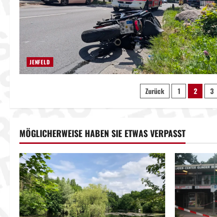
JENFELD
Seitennumme
Zurück
1
2
3
der
Beiträge
MÖGLICHERWEISE HABEN SIE ETWAS VERPASST