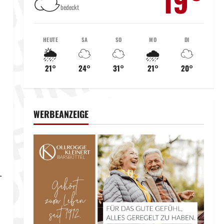
19°
☁️
bedeckt
HEUTE
SA
SO
MO
DI
🌦️
☁️
☁️
🌧️
☁️
21°
24°
31°
21°
20°
WERBEANZEIGE
-