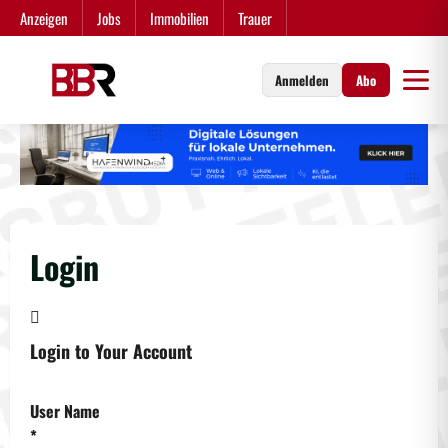
Zum
Anzeigen
Jobs
Immobilien
Trauer
Inhalt
springen
Anmelden
Abo
Login

Login to Your Account
User Name
*