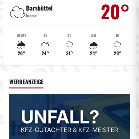
20°
☁️
Barsbüttel
bedeckt
HEUTE
SA
SO
MO
DI
🌦️
⛅
☁️
🌧️
☁️
20°
24°
31°
24°
20°
WERBEANZEIGE