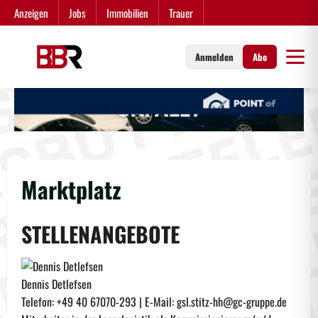
Zum
Anzeigen
Jobs
Immobilien
Trauer
Inhalt
springen
Anmelden
Abo
Marktplatz
STELLENANGEBOTE
Dennis Detlefsen
Telefon: +49 40 67070-293 | E-Mail: gsl.stitz-hh@gc-gruppe.de