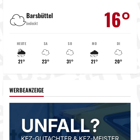
16°
☁️
Barsbüttel
bedeckt
HEUTE
SA
SO
MO
DI
🌦️
☁️
☁️
🌧️
☁️
21°
23°
31°
21°
20°
WERBEANZEIGE