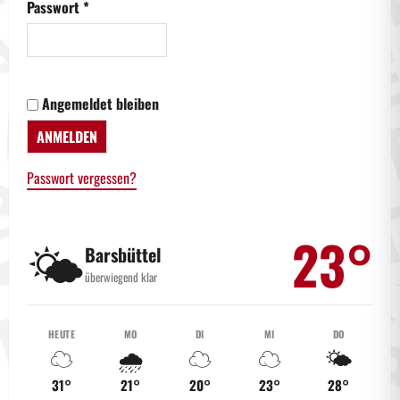
Erforderlich
Passwort
*
Angemeldet bleiben
ANMELDEN
Passwort vergessen?
23°
🌤️
Barsbüttel
überwiegend klar
HEUTE
MO
DI
MI
DO
☁️
🌧️
☁️
☁️
🌤️
31°
21°
20°
23°
28°