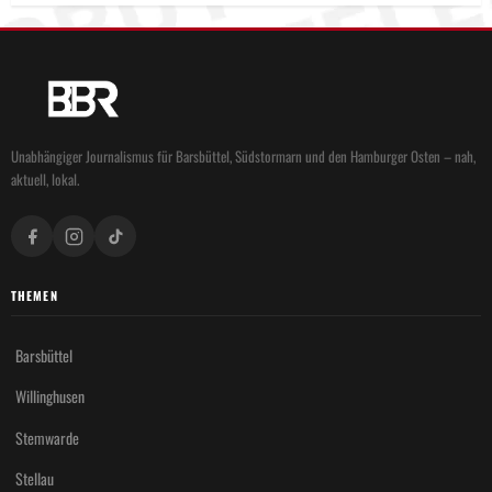
Unabhängiger Journalismus für Barsbüttel, Südstormarn und den Hamburger Osten – nah,
aktuell, lokal.
THEMEN
Barsbüttel
Willinghusen
Stemwarde
Stellau