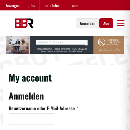
Zum
Anzeigen
Jobs
Immobilien
Trauer
Inhalt
springen
Anmelden
Abo
My account
Anmelden
Erforderlich
Benutzername oder E-Mail-Adresse
*