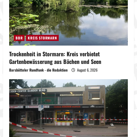
BBR
KREIS STORMARN
Trockenheit in Stormarn: Kreis verbietet
Gartenbewässerung aus Bächen und Seen
Barsbütteler Rundfunk - die Redaktion
August 6, 2026