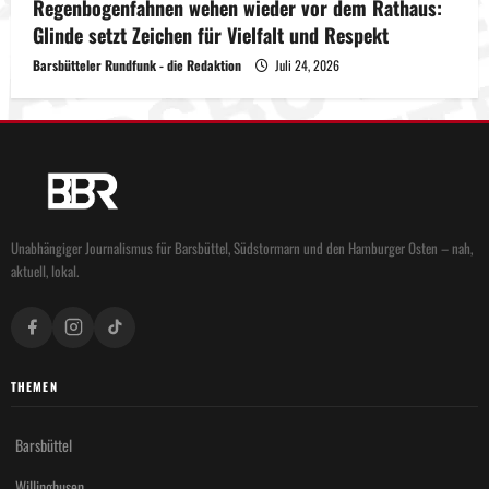
Regenbogenfahnen wehen wieder vor dem Rathaus:
Glinde setzt Zeichen für Vielfalt und Respekt
Barsbütteler Rundfunk - die Redaktion
Juli 24, 2026
Unabhängiger Journalismus für Barsbüttel, Südstormarn und den Hamburger Osten – nah,
aktuell, lokal.
THEMEN
Barsbüttel
Willinghusen