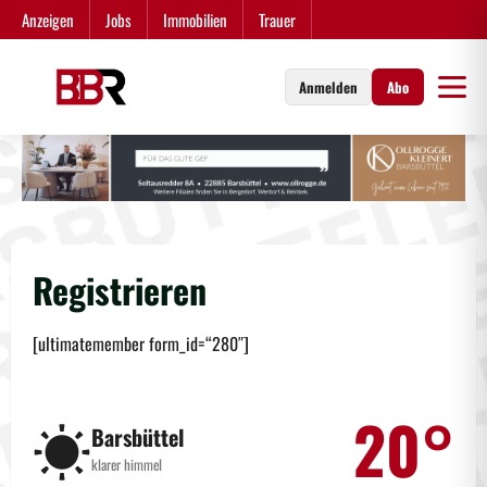
Zum
Anzeigen
Jobs
Immobilien
Trauer
Inhalt
springen
Anmelden
Abo
Registrieren
[ultimatemember form_id=“280″]
20°
☀️
Barsbüttel
klarer himmel