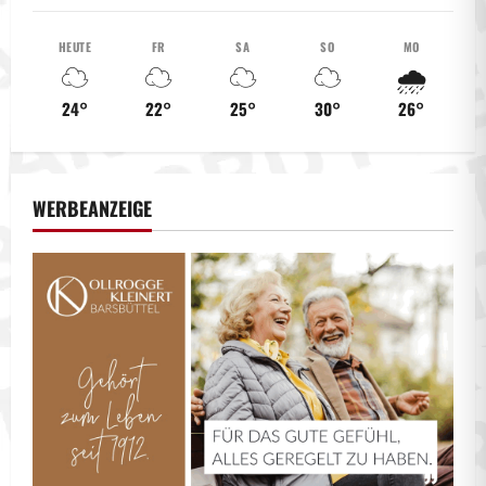
HEUTE
FR
SA
SO
MO
☁️
☁️
☁️
☁️
🌧️
24°
22°
25°
30°
26°
WERBEANZEIGE