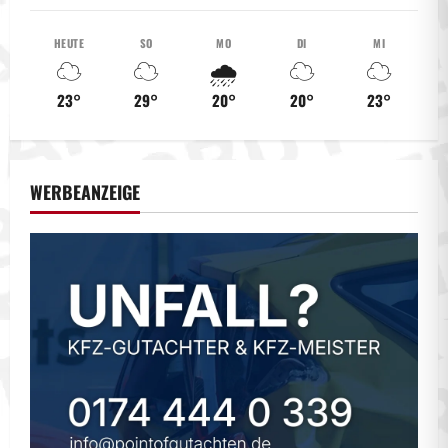
HEUTE
SO
MO
DI
MI
☁️
☁️
🌧️
☁️
☁️
23°
29°
20°
20°
23°
WERBEANZEIGE