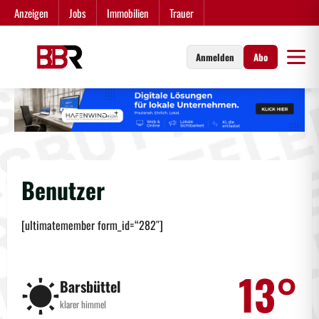
Zum
Anzeigen
Jobs
Immobilien
Trauer
Inhalt
springen
Anmelden
Abo
Benutzer
[ultimatemember form_id=“282″]
13°
☀️
Barsbüttel
klarer himmel