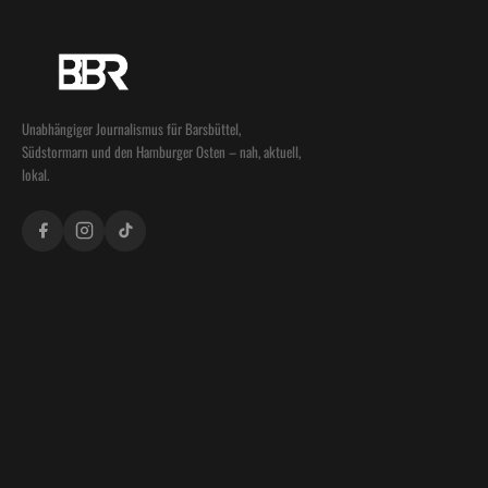
Unabhängiger Journalismus für Barsbüttel,
Südstormarn und den Hamburger Osten – nah, aktuell,
lokal.