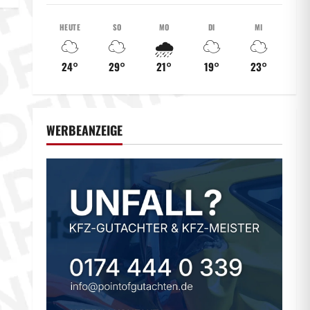
HEUTE
SO
MO
DI
MI
☁️
☁️
🌧️
☁️
☁️
24°
29°
21°
19°
23°
WERBEANZEIGE