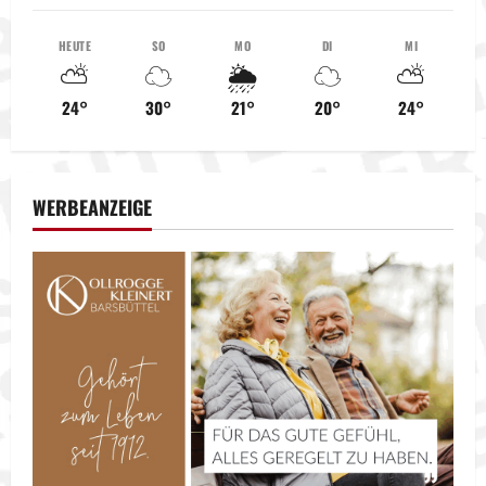
HEUTE
SO
MO
DI
MI
⛅
☁️
🌦️
☁️
⛅
24°
30°
21°
20°
24°
WERBEANZEIGE