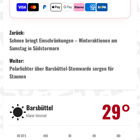
B
Zurück:
e
Schnee bringt Einschränkungen – Winteraktionen am
Samstag in Südstormarn
i
Weiter:
t
Polarlichter über Barsbüttel-Stemwarde sorgen für
Staunen
r
a
29°
☀️
g
Barsbüttel
klarer himmel
s
n
HEUTE
MO
DI
MI
DO