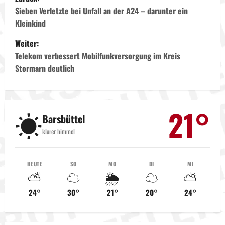
e
Sieben Verletzte bei Unfall an der A24 – darunter ein
Kleinkind
i
Weiter:
t
Telekom verbessert Mobilfunkversorgung im Kreis
Stormarn deutlich
r
a
21°
☀️
g
Barsbüttel
klarer himmel
s
n
HEUTE
SO
MO
DI
MI
⛅
☁️
🌦️
☁️
⛅
a
24°
30°
21°
20°
24°
v