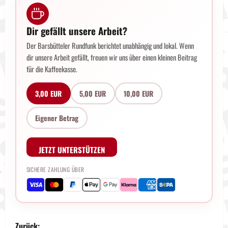
Dir gefällt unsere Arbeit?
Der Barsbütteler Rundfunk berichtet unabhängig und lokal. Wenn
dir unsere Arbeit gefällt, freuen wir uns über einen kleinen Beitrag
für die Kaffeekasse.
3,00 EUR
5,00 EUR
10,00 EUR
Eigener Betrag
JETZT UNTERSTÜTZEN
SICHERE ZAHLUNG ÜBER
B
Zurück: