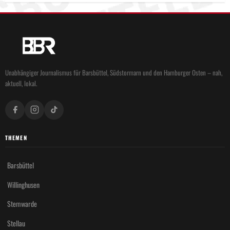
Unabhängiger Journalismus für Barsbüttel, Südstormarn und den Hamburger Osten – nah,
aktuell, lokal.
THEMEN
Barsbüttel
Willinghusen
Stemwarde
Stellau