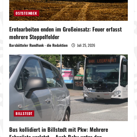
OSTSTEINBEK
Erntearbeiten enden im Großeinsatz: Feuer erfasst
mehrere Stoppelfelder
Barsbütteler Rundfunk - die Redaktion
Juli 25, 2026
BILLSTEDT
Bus kollidiert in Billstedt mit Pkw: Mehrere
Fahrgäste verletzt – Auch Baby unter den