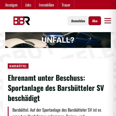
Zum
Anzeigen
Jobs
Immobilien
Trauer
Inhalt
springen
Anmelden
Abo
BARSBÜTTEL
Ehrenamt unter Beschuss:
Sportanlage des Barsbütteler SV
beschädigt
Barsbüttel. Auf der Sportanlage des Barsbütteler SV ist es