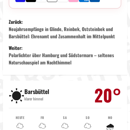
B
Zurück:
e
Neujahrsempfänge in Glinde, Reinbek, Oststeinbek und
Barsbüttel: Ehrenamt und Zusammenhalt im Mittelpunkt
i
Weiter:
t
Polarlichter über Hamburg und Südstormarn – seltenes
Naturschauspiel am Nachthimmel
r
a
20°
☀️
g
Barsbüttel
klarer himmel
s
n
HEUTE
FR
SA
SO
MO
☁️
☁️
☁️
☁️
🌧️
a