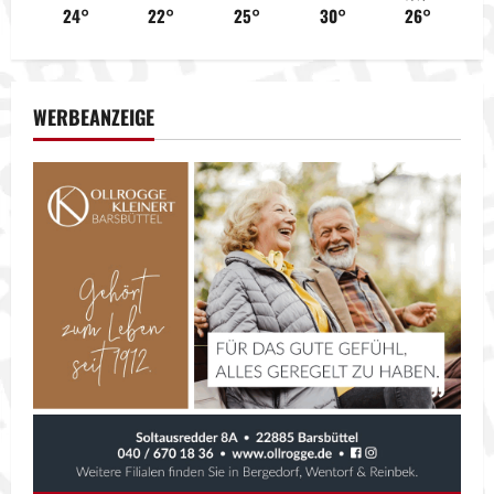
24°
22°
25°
30°
26°
v
i
WERBEANZEIGE
g
a
t
i
o
n