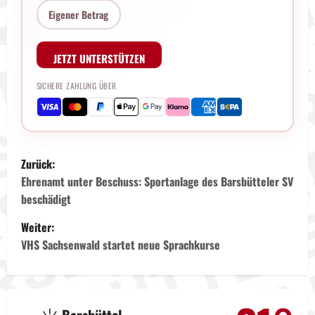
Eigener Betrag
JETZT UNTERSTÜTZEN
SICHERE ZAHLUNG ÜBER
B
Zurück:
e
Ehrenamt unter Beschuss: Sportanlage des Barsbütteler SV
beschädigt
i
Weiter:
t
VHS Sachsenwald startet neue Sprachkurse
r
a