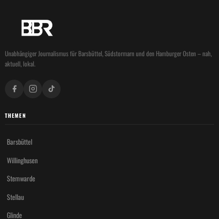
Unabhängiger Journalismus für Barsbüttel, Südstormarn und den Hamburger Osten – nah,
aktuell, lokal.
THEMEN
Barsbüttel
Willinghusen
Stemwarde
Stellau
Glinde