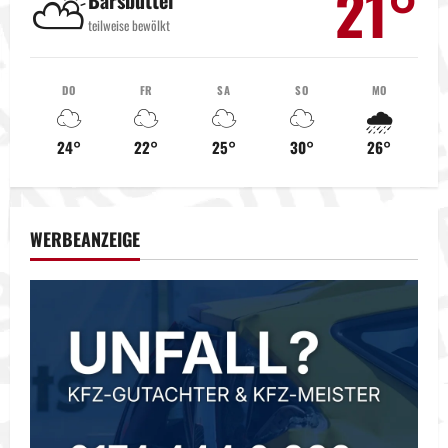
21°
⛅
Barsbüttel
g
teilweise bewölkt
s
DO
FR
SA
SO
MO
n
☁️
☁️
☁️
☁️
🌧️
a
24°
22°
25°
30°
26°
v
i
WERBEANZEIGE
g
a
t
i