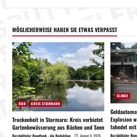
i
t
r
MÖGLICHERWEISE HABEN SIE ETWAS VERPASST
a
g
s
n
a
GLINDE
v
BBR
KREIS STORMARN
Geldautomat
i
Explosion w
Trockenheit in Stormarn: Kreis verbietet
fahndet mi
Gartenbewässerung aus Bächen und Seen
g
Barsbütteler Run
Barsbütteler Rundfunk - die Redaktion
August 6, 2026