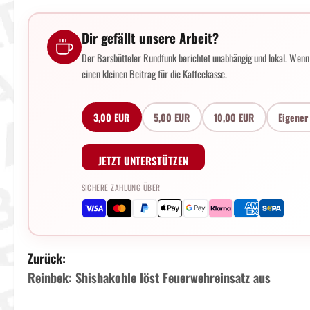
Dir gefällt unsere Arbeit?
Der Barsbütteler Rundfunk berichtet unabhängig und lokal. Wenn d
einen kleinen Beitrag für die Kaffeekasse.
3,00 EUR
5,00 EUR
10,00 EUR
Eigener
JETZT UNTERSTÜTZEN
SICHERE ZAHLUNG ÜBER
B
Zurück:
Reinbek: Shishakohle löst Feuerwehreinsatz aus
e