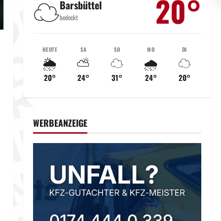
20°
☁️
Barsbüttel
bedeckt
HEUTE
SA
SO
MO
DI
🌦️
⛅
☁️
🌧️
☁️
20°
24°
31°
24°
20°
WERBEANZEIGE