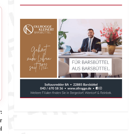
:
r
l