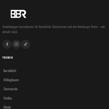
Unabhängiger Journalismus für Barsbüttel, Südstormarn und den Hamburger Osten – nah,
aktuell, lokal.
THEMEN
Barsbüttel
Willinghusen
Stemwarde
Stellau
Glinde