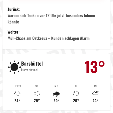
B
Zurück:
e
Warum sich Tanken vor 12 Uhr jetzt besonders lohnen
könnte
i
Weiter:
t
Müll-Chaos am Ostkreuz – Kunden schlagen Alarm
r
a
13°
☀️
Barsbüttel
g
klarer himmel
s
HEUTE
SO
MO
DI
MI
n
☁️
☁️
🌧️
☁️
⛅
a
24°
29°
20°
20°
24°