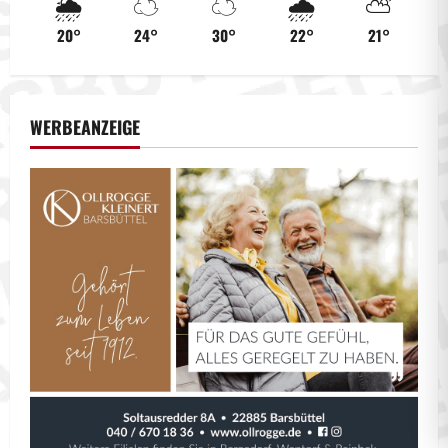
🌦️
☁️
☁️
🌧️
⛅
20°
24°
30°
22°
21°
WERBEANZEIGE