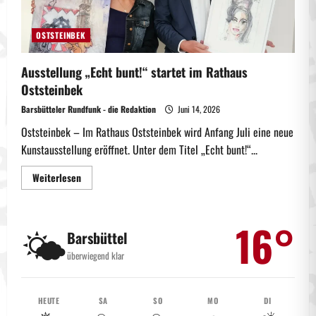
OSTSTEINBEK
Ausstellung „Echt bunt!“ startet im Rathaus
Oststeinbek
Barsbütteler Rundfunk - die Redaktion
Juni 14, 2026
Oststeinbek – Im Rathaus Oststeinbek wird Anfang Juli eine neue
Kunstausstellung eröffnet. Unter dem Titel „Echt bunt!“...
Mehr
Weiterlesen
Informationen
über
Ausstellung
„Echt
16°
🌤️
bunt!“
Barsbüttel
startet
im
überwiegend klar
Rathaus
Oststeinbek
HEUTE
SA
SO
MO
DI